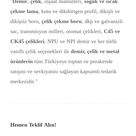
"
Demir
,
çelik
, inşaat mamulleri,
soğuk ve sıcak
çekme lama
, kutu ve dikdörtgen profil, dikişli ve
dikişsiz boru,
çelik çekme boru
, dkp ve galvanizli
sac, transmisyon milleri, otomat çelikleri,
C45 ve
CK45 çelikleri
, NPU ve NPI demir ve her türlü
vasıflı çelik seçenekleri ile
demir, çelik ve metal
ürünlerin
tüm Türkiyeye toptan ve perakende
satışını ve sevkiyatını sağlayan kapsamlı tedarik
merkezidir."
Hemen Teklif Alın!