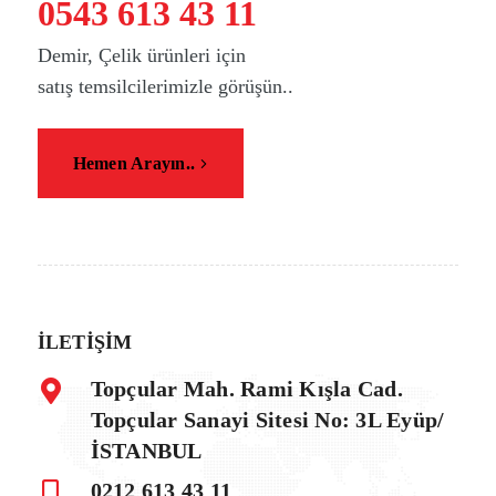
0543 613 43 11
Demir, Çelik ürünleri için
satış temsilcilerimizle görüşün..
Hemen Arayın..
İLETİŞİM
Topçular Mah. Rami Kışla Cad.
Topçular Sanayi Sitesi No: 3L Eyüp/
İSTANBUL
0212 613 43 11