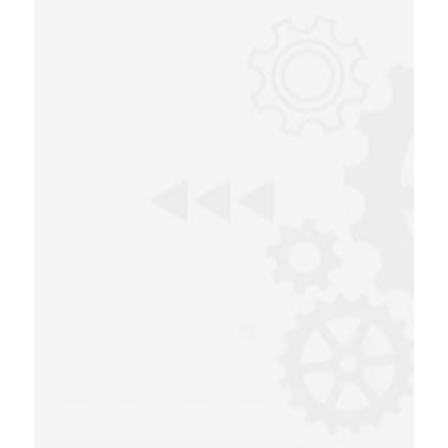
edilmesinden, ürün danışmanlığı
ile devam eden süreçte
projelerin sorunsuz
tamamlanmasını sağlayan
uzman ekibimizle başta
otomotiv, savunma, beyaz eşya,
enerji ve mekanik endüstrilerine
kaliteli ürün ve hizmet
sunmaktayız.
Kurumsal Tanıtım
Videosu