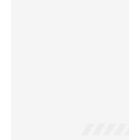
dikişsiz boru, çelik çekme boru,
dkp ve galvanizli sac,
transmisyon milleri, otomat
çelikleri, C45 ve CK45 çelikleri,
NPU ve NPI demir ve her türlü
vasıflı çelik seçenekleri ile
demir, çelik ve metal ürünlerin
tüm Türkiyeye toptan ve
perakende satışını ve sevkiyatını
sağlayan lider tedarik
merkezidir.”
İş ortaklarımızın ihtiyaçlarının
ve isteklerinin tespit